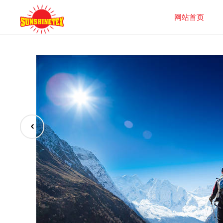
网站首页
走进华阳
集团资讯
About Us
News Center
公司简介
公司新闻
发展历程
行业动态
企业文化
资质荣誉
企业展示
生产设备