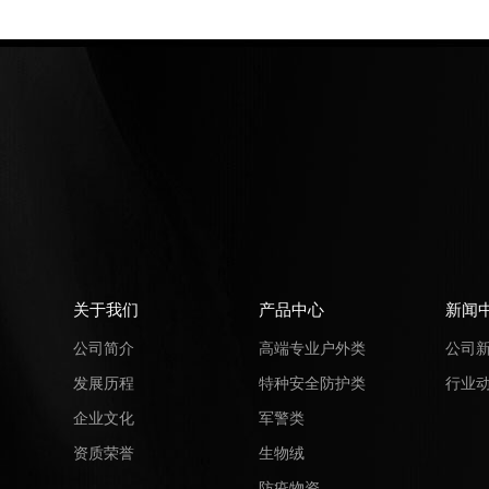
关于我们
产品中心
新闻
公司简介
高端专业户外类
公司
发展历程
特种安全防护类
行业
企业文化
军警类
资质荣誉
生物绒
防疫物资