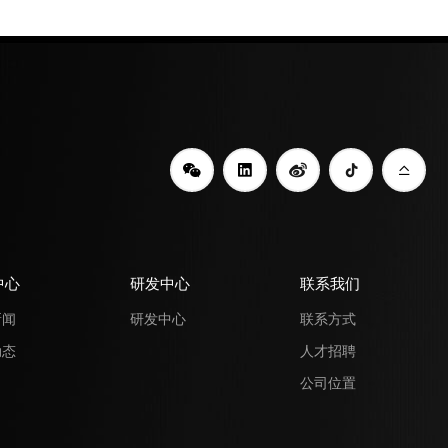
中心
研发中心
联系我们
新闻
研发中心
联系方式
动态
人才招聘
公司位置